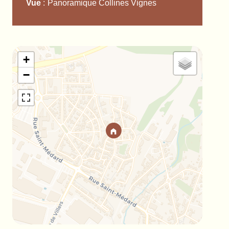
Vue
Panoramique Collines Vignes
+
−