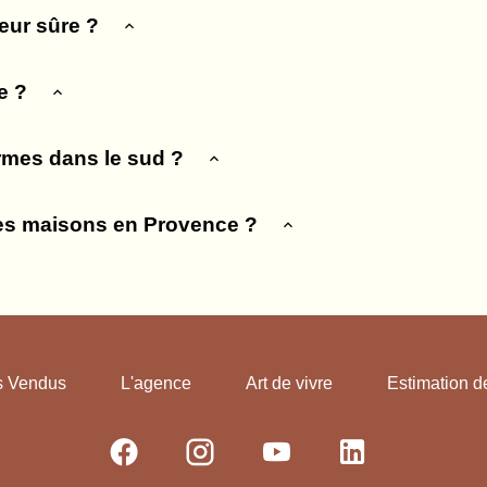
eur sûre ?
e ?
rmes dans le sud ?
es maisons en Provence ?
s Vendus
L'agence
Art de vivre
Estimation d